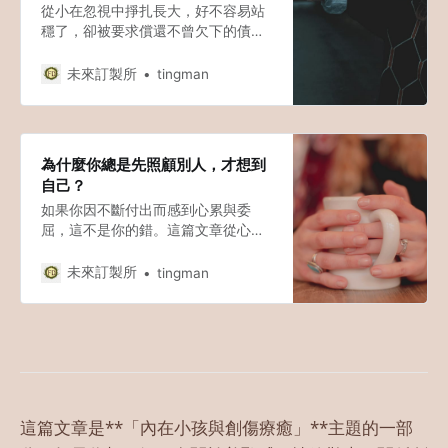
從小在忽視中掙扎長大，好不容易站
穩了，卻被要求償還不曾欠下的債？
這篇文章不談說教，只談救援。我們
從神經科學看恐懼，從法律看權利，
未來訂製所
tingman
陪你建立一道保護自己的經濟與心理
防火牆。
為什麼你總是先照顧別人，才想到
自己？
如果你因不斷付出而感到心累與委
屈，這不是你的錯。這篇文章從心理
學與神經科學角度，帶你看見模式、
練習自我疼愛，找回關係的平衡。
未來訂製所
tingman
這篇文章是**「內在小孩與創傷療癒」**主題的一部