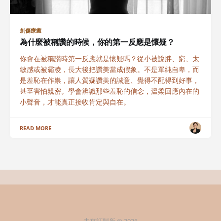
創傷療癒
為什麼被稱讚的時候，你的第一反應是懷疑？
你會在被稱讚時第一反應就是懷疑嗎？從小被說胖、窮、太
敏感或被霸凌，長大後把讚美當成假象。不是單純自卑，而
是羞恥在作祟，讓人質疑讚美的誠意、覺得不配得到好事，
甚至害怕親密。學會辨識那些羞恥的信念，溫柔回應內在的
小聲音，才能真正接收肯定與自在。
READ MORE