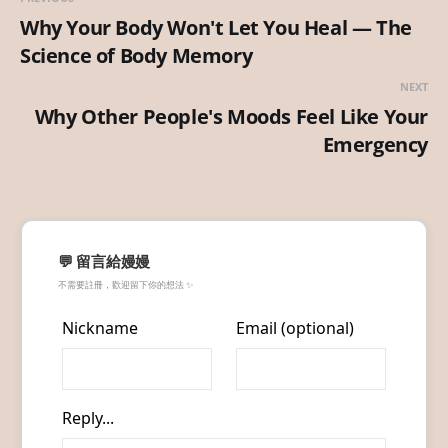
Why Your Body Won't Let You Heal — The
Science of Body Memory
NEXT
Why Other People's Moods Feel Like Your
Emergency
💬 留言給嫚嫚
不需要註冊，歡迎留下你的想法 ✨