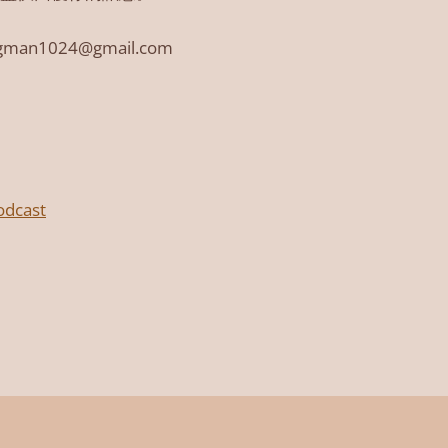
gman1024@gmail.com
dcast