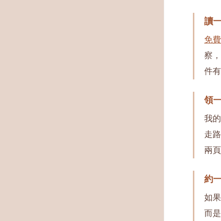
讀
免費
察，
件有
領
我的
走路
兩頁
約
如果
而是