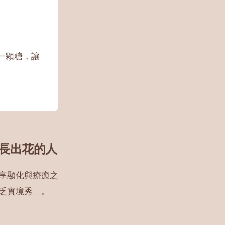
一顆糖，讓
裡長出花的人
享顯化與療癒之
乏實境秀」。