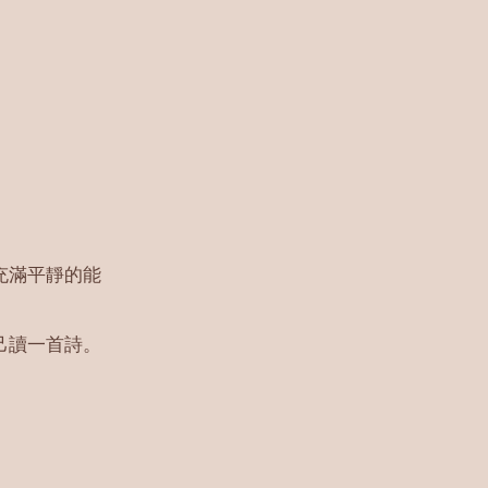
充滿平靜的能
己讀一首詩。