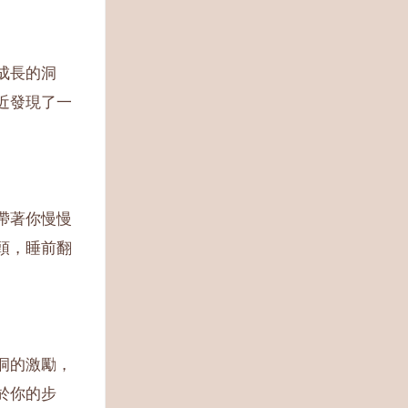
成長的洞
近發現了一
帶著你慢慢
頭，睡前翻
洞的激勵，
於你的步