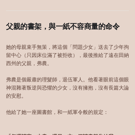
父親的書架，與一紙不容商量的命令
她的母親束手無策，將這個「問題少女」送去了少年拘
留中心（只因床位滿了被拒收），最後推給了遠在田納
西州的父親，弗農。
弗農是個嚴肅的理髮師，退伍軍人。他看著眼前這個眼
神混雜著叛逆與恐懼的少女，沒有擁抱，沒有長篇大論
的安慰。
他給了她一座圖書館，和一紙軍令般的規定：