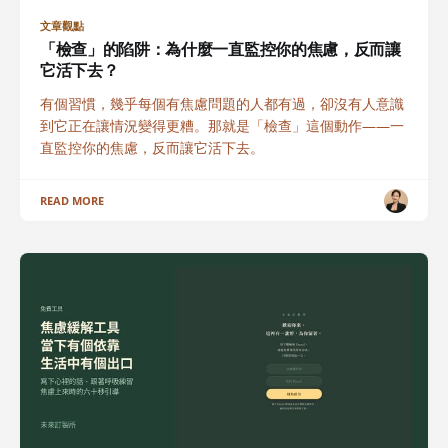
文章觀點
「檢查」的陷阱：為什麼一直監控你的焦慮，反而讓
它活下去？
有個習慣，幾乎每個有焦慮問題的人都有過，卻沒有人意識
到它正在讓情況變得更糟。那就是「檢查」這個動作——一
直監控你的焦慮，反而讓它活下去。
READ MORE