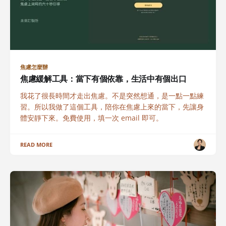
焦慮怎麼辦
焦慮緩解工具：當下有個依靠，生活中有個出口
我花了很長時間才走出焦慮。不是突然想通，是一點一點練
習。所以我做了這個工具，陪你在焦慮上來的當下，先讓身
體安靜下來。免費使用，填一次 email 即可。
READ MORE