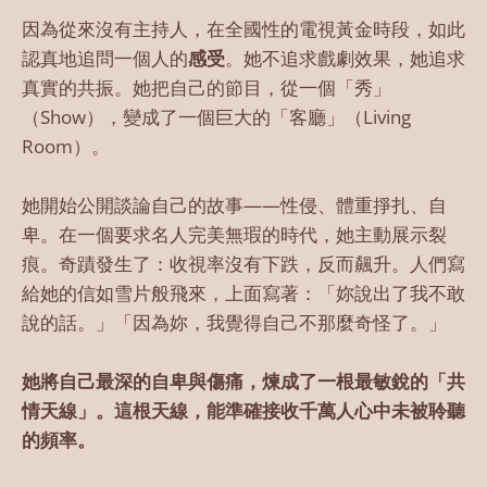
因為從來沒有主持人，在全國性的電視黃金時段，如此
認真地追問一個人的
感受
。她不追求戲劇效果，她追求
真實的共振。她把自己的節目，從一個「秀」
（Show），變成了一個巨大的「客廳」（Living
Room）。
她開始公開談論自己的故事——性侵、體重掙扎、自
卑。在一個要求名人完美無瑕的時代，她主動展示裂
痕。奇蹟發生了：收視率沒有下跌，反而飆升。人們寫
給她的信如雪片般飛來，上面寫著：「妳說出了我不敢
說的話。」「因為妳，我覺得自己不那麼奇怪了。」
她將自己最深的自卑與傷痛，煉成了一根最敏銳的「共
情天線」。這根天線，能準確接收千萬人心中未被聆聽
的頻率。