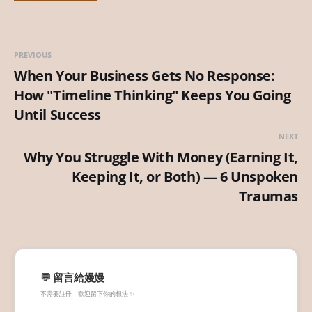
PREVIOUS
When Your Business Gets No Response:
How "Timeline Thinking" Keeps You Going
Until Success
NEXT
Why You Struggle With Money (Earning It,
Keeping It, or Both) — 6 Unspoken
Traumas
💬 留言給嫚嫚
不需要註冊，歡迎留下你的想法 ✨