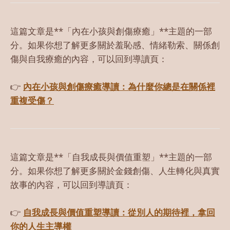
這篇文章是**「內在小孩與創傷療癒」**主題的一部
分。如果你想了解更多關於羞恥感、情緒勒索、關係創
傷與自我療癒的內容，可以回到導讀頁：
👉
內在小孩與創傷療癒導讀：為什麼你總是在關係裡
重複受傷？
這篇文章是**「自我成長與價值重塑」**主題的一部
分。如果你想了解更多關於金錢創傷、人生轉化與真實
故事的內容，可以回到導讀頁：
👉
自我成長與價值重塑導讀：從別人的期待裡，拿回
你的人生主導權