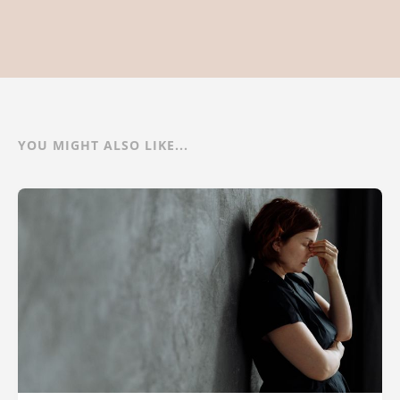
YOU MIGHT ALSO LIKE...