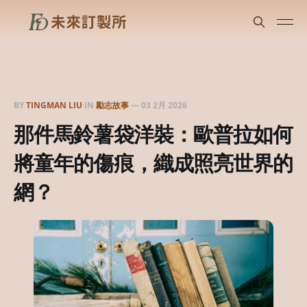
BY
TINGMAN LIU
IN
勵志故事
—
03 2月 2026
那件馬鈴薯袋洋裝：歐普拉如何
將童年的傷痕，織成照亮世界的
網？