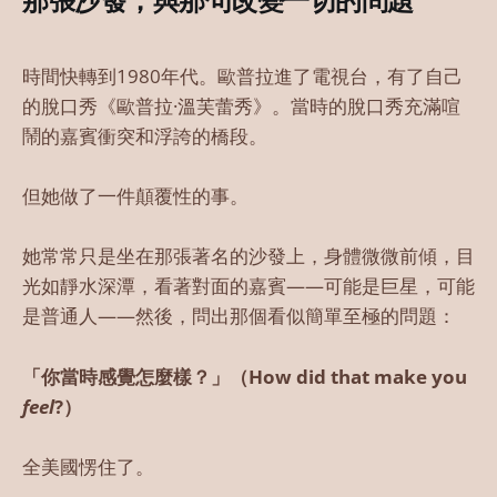
那張沙發，與那句改變一切的問題
時間快轉到1980年代。歐普拉進了電視台，有了自己
的脫口秀《歐普拉·溫芙蕾秀》。當時的脫口秀充滿喧
鬧的嘉賓衝突和浮誇的橋段。
但她做了一件顛覆性的事。
她常常只是坐在那張著名的沙發上，身體微微前傾，目
光如靜水深潭，看著對面的嘉賓——可能是巨星，可能
是普通人——然後，問出那個看似簡單至極的問題：
「你當時感覺怎麼樣？」（How did that make you
feel
?）
全美國愣住了。