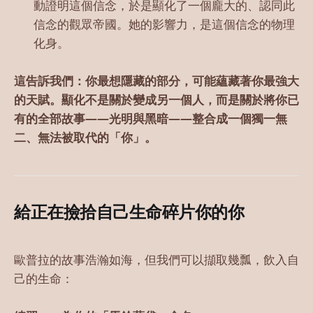
動證明這個信念，於是顯化了一個龐大的、認同此
信念的觀眾帝國。她的影響力，是這個信念的物理
化身。
這告訴我們：你最想隱藏的部分，可能蘊藏著你最強大
的天賦。顯化不是關於變成另一個人，而是關於將你已
有的全部故事——光明與黑暗——整合成一個獨一無
二、無法被取代的「你」。
給正在撿拾自己生命碎片你的你
歐普拉的故事浩瀚如海，但我們可以擷取幾瓢，飲入自
己的生命：