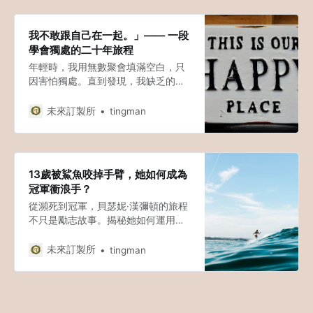
我不敢跟自己在一起。」—— 一段
學會獨處的二十年旅程
年輕時，我用無數聚會填滿空白，只
因害怕獨處。直到發現，我缺乏的是
一種名為「獨處能力」的心理肌肉。
這篇文章記錄了我如何結合心理學家
未來訂製所
tingman
溫尼科特的理論與神經科學，從恐懼
一個人，到在獨處中獲得平靜與創意
的心路歷程。如果你也曾感到孤單，
這裡有一份理解與地圖。
13歲被鯊魚咬掉手臂，她如何成為
冠軍衝浪手？
從瀕死到冠軍，貝瑟妮·漢彌頓的旅程
不只是勵志故事。揭秘她如何運用神
經可塑性原理，在失去左臂後重建大
腦地圖，改寫衝浪極限。
未來訂製所
tingman