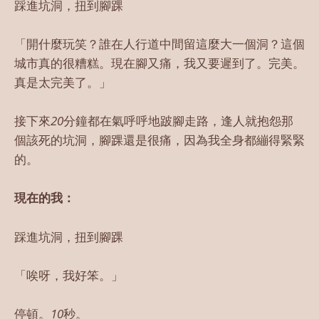
踩進坑洞，扭到腳踝
「開什麼玩笑？誰在人行道中間留這麼大一個洞？這個
城市真的很糟糕。現在腳又痛，我又要遲到了。完美。
真是太完美了。」
接下來
20
分鐘都在氣呼呼地跛腳走路，逢人就抱怨那
個該死的坑洞，腳踝還是很痛，因為我全身都繃得緊緊
的。
現在的我：
踩進坑洞，扭到腳踝
「唉呀，我好笨。」
停頓。
10
秒。