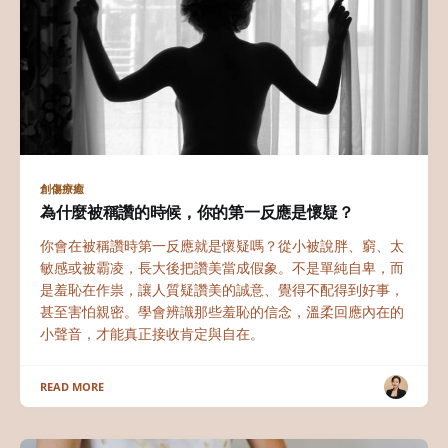
創傷療癒
為什麼被稱讚的時候，你的第一反應是懷疑？
你會在被稱讚時第一反應就是懷疑嗎？從小被說胖、窮、太
敏感或被霸凌，長大後把讚美當成假象。不是單純自卑，而
是羞恥在作祟，讓人質疑讚美的誠意、覺得不配得到好事，
甚至害怕親密。學會辨識那些羞恥的信念，溫柔回應內在的
小聲音，才能真正接收肯定與自在。
READ MORE