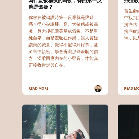
為什麼被稱讚的時候，你的第一反
癌症教
應是懷疑？
當生命
你會在被稱讚時第一反應就是懷疑
中找到
嗎？從小被說胖、窮、太敏感或被霸
抗癌路
凌，長大後把讚美當成假象。不是單
抗癌症
純自卑，而是羞恥在作祟，讓人質疑
性，以
讚美的誠意、覺得不配得到好事，甚
至害怕親密。學會辨識那些羞恥的信
念，溫柔回應內在的小聲音，才能真
正接收肯定與自在。
READ MORE
READ M