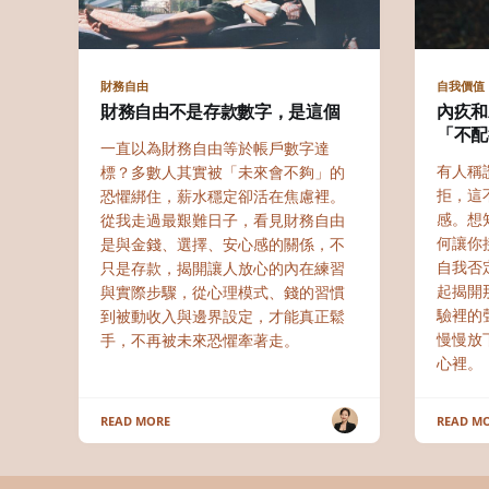
財務自由
自我價值
財務自由不是存款數字，是這個
內疚和
「不配
一直以為財務自由等於帳戶數字達
有人稱
標？多數人其實被「未來會不夠」的
拒，這
恐懼綁住，薪水穩定卻活在焦慮裡。
感。想
從我走過最艱難日子，看見財務自由
何讓你
是與金錢、選擇、安心感的關係，不
自我否
只是存款，揭開讓人放心的內在練習
起揭開
與實際步驟，從心理模式、錢的習慣
驗裡的
到被動收入與邊界設定，才能真正鬆
慢慢放
手，不再被未來恐懼牽著走。
心裡。
READ MORE
READ M