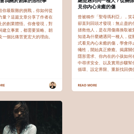
會我關於創業的那些事
總是遇到同一種人？從關
見你內心未癒的傷
給你最艱難的挑戰，你如何從
曾被稱作「聖母瑪利亞」，笑
力量？這篇文章分享了作者在
卻直到回頭才發現：無止盡的
上的創業體悟。你會發現，對
拯救他人，是在用傷痛換取被
與建立事業，都需要策略、韌
知道為什麼總遇同一種人，從
及一個比痛苦更宏大的理由。
式看見內心未癒的傷，學會停
犧牲，開始真正療癒。揭露關
隱形需求、你內在的小孩如何
中尋求安全、以及實用步驟幫
循環、設定界限、重新找回價
ORE
READ MORE