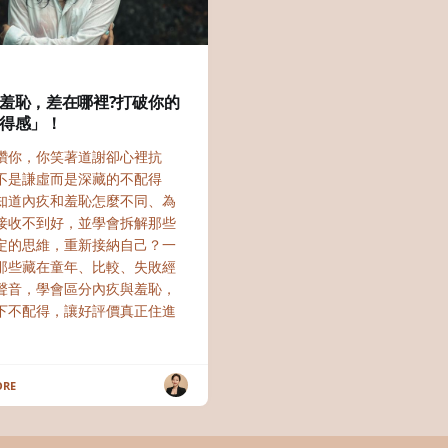
羞恥，差在哪裡?打破你的
得感」！
讚你，你笑著道謝卻心裡抗
不是謙虛而是深藏的不配得
知道內疚和羞恥怎麼不同、為
接收不到好，並學會拆解那些
定的思維，重新接納自己？一
那些藏在童年、比較、失敗經
聲音，學會區分內疚與羞恥，
下不配得，讓好評價真正住進
ORE