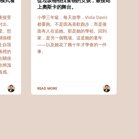
係模式看
從垃圾桶裡找食物的女孩，最後站
上奧斯卡的舞台。
著接受
小學三年級，每天放學，Viola Davis
付出、
都要跑。不是因為喜歡跑步，而是後
愛。想
面有人在追她。那是她的學校。回到
關係模
家，是另一個戰場。這是她的童年
止自我
——以及她花了幾十年才學會的一件
係裡的
事。
在關係
你辨識
值感。
READ MORE