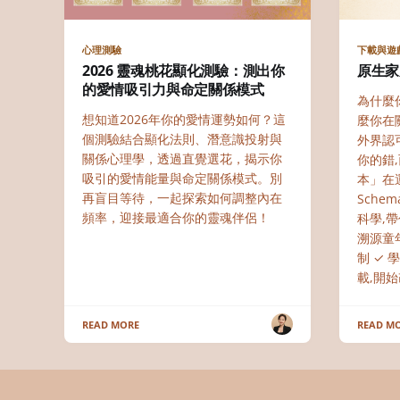
心理測驗
下載與遊
2026 靈魂桃花顯化測驗：測出你
原生家
的愛情吸引力與命定關係模式
為什麼
想知道2026年你的愛情運勢如何？這
麼你在
個測驗結合顯化法則、潛意識投射與
外界認
關係心理學，透過直覺選花，揭示你
你的錯
吸引的愛情能量與命定關係模式。別
本」在
再盲目等待，一起探索如何調整內在
Sche
頻率，迎接最適合你的靈魂伴侶！
科學,帶
溯源童
制 ✓
載,開
READ MORE
READ M