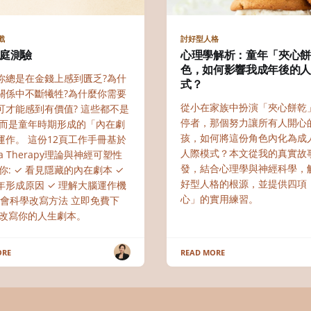
戲
討好型人格
庭測驗
心理學解析：童年「夾心
色，如何影響我成年後的
你總是在金錢上感到匱乏?為什
式？
關係中不斷犧牲?為什麼你需要
從小在家族中扮演「夾心餅乾
可才能感到有價值? 這些都不是
停者，那個努力讓所有人開心
,而是童年時期形成的「內在劇
孩，如何將這份角色內化為成
運作。 這份12頁工作手冊基於
人際模式？本文從我的真實故
ma Therapy理論與神經可塑性
發，結合心理學與神經科學，
你: ✓ 看見隱藏的內在劇本 ✓
好型人格的根源，並提供四項
年形成原因 ✓ 理解大腦運作機
心」的實用練習。
 學會科學改寫方法 立即免費下
始改寫你的人生劇本。
ORE
READ MORE