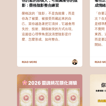
你討厭的那個人，可能藏著你的陰
毒性正
影：榮格陰影整合練習
成情緒
榮格說的「陰影」不是負能量，而是
「你要
你為了被愛、被接受而藏起來的自
次？在
己。當你越急著把它清掉，它越會用
是標準
失控、投射、關係衝突的方式出現。
不覺間
這篇從心理學角度說清楚陰影是什
東西。
麼、怎麼形成、如何整合。
而是要
開始。
READ MORE
READ M