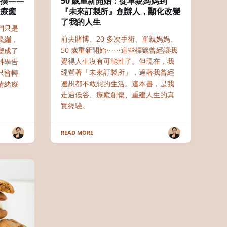
轉換——
50 歲重新開始：從單親媽媽到
緒療癒
『未來訂製所』創辦人，顯化改變
了我的人生
們只是
前夫賭博、20 多次手術、單親媽媽、
緊繃，
50 歲重新開始⋯⋯這些標籤曾經讓我
變成了
覺得人生沒有可能性了。但現在，我
科學告
經營著「未來訂製所」，過著我曾經
只會轉
連想都不敢想的生活。這本書，是我
情緒療
走過低谷、療癒創傷、重建人生的真
實經驗。
READ MORE