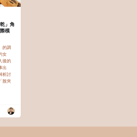
餅乾」角
人際模
」的調
的女
人後的
事出
解析討
「脫夾