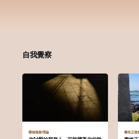
自我覺察
榮格陰影理論
毒性正能