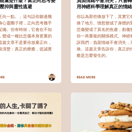
能量是什麼？當正向思考變
負面情緒不會消失，只會
壓抑與靈性逃避
用神經科學理解真正的情
正向一點。」這句話你聽過幾
你以為那些痛放下了，其實它
身心靈圈子裡，正向思考幾乎
換了地方。憤怒變成了身體的
配備。但有時候，它會在不知
悲傷變成了莫名的焦慮，創傷
，變成一種比悲傷本身更重的
你一再重複的關係模式。神經
這篇文章不是要你放棄正向，
訴我們：負面情緒不會消失，
說清楚：真正的療癒，從誠實
換。這篇文章告訴你，真正的
癒是怎麼發生的。
ORE
READ MORE