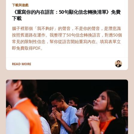
下載與遊戲
《重寫你的內在語言：50句顯化信念轉換清單》免費
下載
腦子裡那個「我不夠好」的聲音，不是你的聲音，是潛意識
按照舊迴路在運作。我整理了50句信念轉換語言，對應50個
常見的限制性信念，幫你從語言開始重寫內在。填寫表單立
即免費取得PDF。
READ MORE