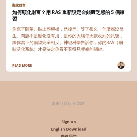
顯化財富
如何顯化財富？用 RAS 重新設定金錢匱乏感的 5 個練
習
你寫下願望、貼上願望板，然後等。等了很久，什麼都沒發
生。問題不是顯化沒有用，是你的大腦每天接收到的訊號，
跟你寫下的願望完全相反。神經科學告訴你，你的RAS（網
狀活化系統）才是決定你看不看得見豐盛的關鍵。
READ MORE
未來訂製所 © 2026
Sign up
English Download
聯絡我們