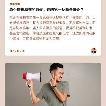
創傷療癒
為什麼被稱讚的時候，你的第一反應是懷疑？
你會在被稱讚時第一反應就是懷疑嗎？從小被說胖、窮、太
敏感或被霸凌，長大後把讚美當成假象。不是單純自卑，而
是羞恥在作祟，讓人質疑讚美的誠意、覺得不配得到好事，
甚至害怕親密。學會辨識那些羞恥的信念，溫柔回應內在的
小聲音，才能真正接收肯定與自在。
READ MORE