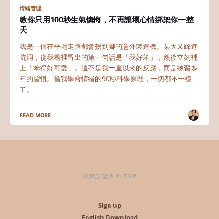
情緒管理
教你只用100秒生氣懊悔，不再讓壞心情綁架你一整
天
我是一個在平地走路都會拐到腳的意外製造機。某天又踩進
坑洞，從我嘴裡冒出的第一句話是「我好笨」，然後立刻補
上「笨得好可愛」。這不是我一直以來的反應，而是練習多
年的習慣。當我學會情緒的90秒科學原理，一切都不一樣
了。
READ MORE
未來訂製所 © 2026
Sign up
English Download