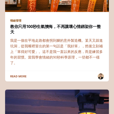
情緒管理
教你只用100秒生氣懊悔，不再讓壞心情綁架你一整
天
我是一個在平地走路都會拐到腳的意外製造機。某天又踩進
坑洞，從我嘴裡冒出的第一句話是「我好笨」，然後立刻補
上「笨得好可愛」。這不是我一直以來的反應，而是練習多
年的習慣。當我學會情緒的90秒科學原理，一切都不一樣
了。
READ MORE