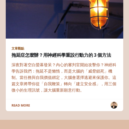
文章觀點
拖延症怎麼辦？用神經科學重設行動力的 3 個方法
深夜對著空白螢幕發呆？內心的審判官開始攻擊你？神經科
學告訴我們：拖延不是懶惰，而是大腦的「威脅鎖死」機
制。當任務與自我價值綁定，大腦會選擇逃避來保護你。這
篇文章將帶你從「自我鞭策」轉向「建立安全感」，用三個
微小的生理訊號，讓大腦重新願意行動。
READ MORE