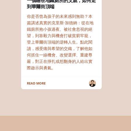
一個睡在地鐵廁所的父親，如何走
到華爾街頂端
你是否曾為孩子的未來感到無助？本
篇講述真實的克里斯·加德納：從在地
鐵廁所抱小孩過夜、被社會忽視的絕
望，到靠毅力與機會打破貧窮牢籠，
登上華爾街頂端的逆轉人生。點此閱
讀，感受痛與希望的交織，了解他如
何抓住一線機會、改變選擇、重建尊
嚴，對正在掙扎或想翻身的人給出實
際啟示與勇氣。
READ MORE