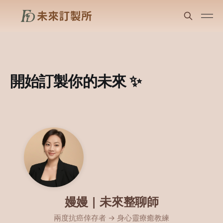
開始訂製你的未來 ✨
嫚嫚 | 未來整聊師
兩度抗癌倖存者 → 身心靈療癒教練