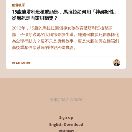
創傷復原
15歲遭塔利班槍擊頭部，馬拉拉如何用「神經韌性」
從瀕死走向諾貝爾獎？
2012年，15歲的馬拉拉因倡導女孩教育遭塔利班槍擊頭
部，子彈穿過她的大腦卻奇蹟生還。她如何將瀕死創傷轉化
為全球行動力？這不只是勇氣故事，更是大腦如何在極端創
傷後重塑信念系統的神經科學實證。
READ MORE
未來訂製所 © 2026
Sign up
English Download
聯絡我們