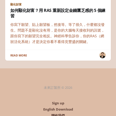
顯化財富
如何顯化財富？用 RAS 重新設定金錢匱乏感的 5 個練
習
你寫下願望、貼上願望板，然後等。等了很久，什麼都沒發
生。問題不是顯化沒有用，是你的大腦每天接收到的訊號，
跟你寫下的願望完全相反。神經科學告訴你，你的RAS（網
狀活化系統）才是決定你看不看得見豐盛的關鍵。
READ MORE
未來訂製所 © 2026
Sign up
English Download
聯絡我們