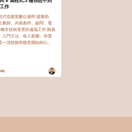
民 ≠ 寫程式:5 種你想不到
工作
程式也能當數位遊民!虛擬助
上教師、內容創作、顧問、電
5種非技術背景的遠端工作,附真
、入門方法、收入範圍。你需
是一項技能和願意開始的心。
ORE