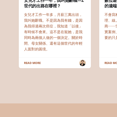
女兒才工作一年，我叫她辭職—Z
數位遊
世代的出路在哪裡？
的遠端
女兒才工作一年多，月薪三萬出頭，
不會寫
我叫她辭職。不是因為我有錢，是因
理、線
為我得過兩次癌症，我知道「以後」
商⋯⋯
有時候不會來。這不是在寵她，是我
實案例
同時為兩個人做的一個決定。關於時
要的只
間、母女關係、還有這個世代的年輕
人面對的困境。
READ MORE
READ M