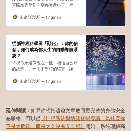
官開始攻擊你？別再逼自己了。神經
科學顯示，自責只會讓拖延更嚴重。
真正的解方不是更強的意志力，而是
未來訂製所
tingman
把「威脅」降級為「探索」。這裡有
3 個立刻能讓大腦放鬆的微小轉換。
從腦神經科學看「顯化」：你的信
念，如何成為你人生的自動導航系
統？
「祝你永遠像現在一樣，相信自己寫
的故事。」一句中學時的留言，讓我
重新思考「相信」的力量。顯化不是
魔法，而是一場由你內在信念編導、
未來訂製所
tingman
大腦神經系統執行的人生默劇。點擊
閱讀，了解如何用科學方法重塑你的
大腦迴路。
延伸閱讀：
如果你想把這篇文章放回更完整的身體安全
感脈絡，可以從
《神經系統與情緒耗竭導讀：為什麼你
不是太脆弱，而是太久沒有安全感》
開始，系統理解高