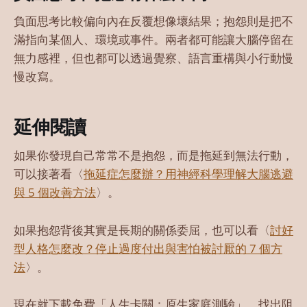
負面思考比較偏向內在反覆想像壞結果；抱怨則是把不
滿指向某個人、環境或事件。兩者都可能讓大腦停留在
無力感裡，但也都可以透過覺察、語言重構與小行動慢
慢改寫。
延伸閱讀
如果你發現自己常常不是抱怨，而是拖延到無法行動，
可以接著看〈
拖延症怎麼辦？用神經科學理解大腦逃避
與 5 個改善方法
〉。
如果抱怨背後其實是長期的關係委屈，也可以看〈
討好
型人格怎麼改？停止過度付出與害怕被討厭的 7 個方
法
〉。
現在就下載免費「人生卡關：原生家庭測驗」，找出阻